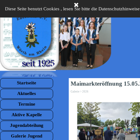
Direkt zum Seiteninhalt
Diese Seite benutzt Cookies , lesen Sie bitte die Datenschutzhinweise
Menü überspringen
Startseite
Maimarkteröffnung 15.05
Galerie > 2026
Aktuelles
Termine
Aktive Kapelle
Jugendabteilung
Galerie Jugend
▼