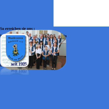
So erreichen sie uns :
Musikverein Edelweiss Wörth am Rhein
Halslache 30
76744 Wörth am Rhein
Info@mv-edelweiss-woerth.de
http://mv-edelweiss-wörth.de/
Zurück zum Seiteninhalt