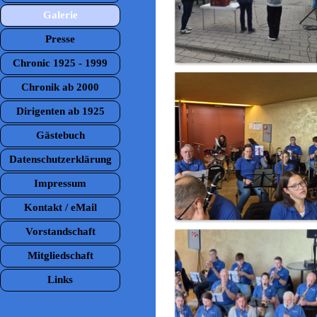
Galerie
▼
Presse
Chronic 1925 - 1999
Chronik ab 2000
Dirigenten ab 1925
Gästebuch
Datenschutzerklärung
Impressum
Kontakt / eMail
Vorstandschaft
Mitgliedschaft
Links